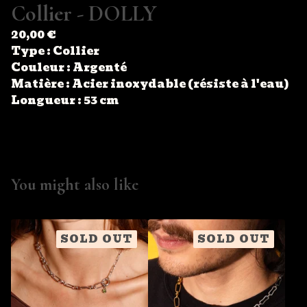
🌀
Collier - DOLLY
20,00
€
Type : Collier
Couleur : Argenté
Matière : Acier inoxydable (résiste à l'eau)
Longueur : 53 cm
You might also like
SOLD OUT
SOLD OUT